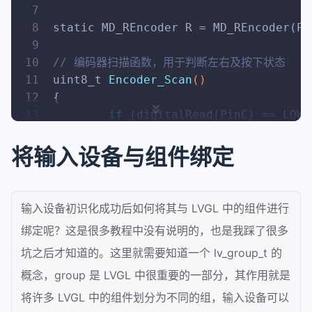
84
	indev_drv.type = LV_INDEV_TY
7
85
	indev_drv.read_cb = my_key_re
8
static
86
	lv_indev_drv_register( &indev
9
87
}
10
// 编码器扫描函数，用于判断左右及按下状态
11
uint8_t
Encoder_Scan
()
12
{
13
if
 (digitalRead(PinC) == LOW)
14
	{
15
//Serial.Println("[Na
将输入设备与组件绑定
16
return
1
;
17
	}
18
uint8_t
 x = R.read();
输入设备初识化成功后如何将其与 LVGL 中的组件进行
19
if
 (x)
绑定呢？这是很多教程中没有说明的，也是我踩了很多
20
	{
坑之后才知道的。这里就需要知道一个 lv_group_t 的
21
// x == DIR_CW;
22
if
 (x == DIR_CW ) {
概念，group 是 LVGL 中很重要的一部分，其作用就是
23
//Serial.prin
将许多 LVGL 中的组件划分为不同的组，输入设备可以
24
return
2
;