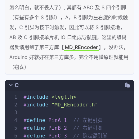
66
{
怎么明白，就不丢人了）, 其都有 ABC 及 S 四个引脚
67
	Key_L.enableDoublePress(
false
（有些有多个 S 引脚），A，B 引脚为左右旋的时候触
68
	Key_L.enableLongPress(
false
69
	Key_R.enableDoublePress(
false
发，C 引脚为按下时触发，因此可以将 S 引脚接地，
70
	Key_R.enableLongPress(
false
AB 及 C 引脚接单片机 IO 口组成导航键，这里的编码
71
	pinMode(PinC, INPUT_PULLUP);
器反馈用到了第三方库【
MD_REncoder
】，没办法，
72
}
Arduino 好就好在第三方库多，完全不用懂原理就能用
73
74
// 输入设备初识化函数
（窃喜）
75
void
lv_port_indev_init
(
void
)
76
{
C
77
// 初识化按键
78
	my_key_init();
1
#
include
<lvgl.h>
79
// 注册输入设备
2
#
include
"MD_REncoder.h"
80
static
lv_indev_drv_t
 indev_d
3
81
	lv_indev_drv_init( &indev_drv
4
#
define
 PinA 1	
// 左键引脚
82
// 说一下这里的类型为什么要设置为编码器
5
#
define
 PinB 2  
// 右键引脚
83
// 我觉得是这里的KEYPAD可能指
6
#
define
 PinC 3  
// 确定键引脚