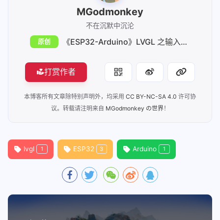
MGodmonkey
不在沉默中沉沦
《ESP32-Arduino》LVGL 之输入设备详解及实例
原创
打赏作者
本博客所有文章除特别声明外，均采用
CC BY-NC-SA 4.0
许可协
议。转载请注明来自
MGodmonkey の世界
！
lvgl
ESP32
Arduino
1
3
1