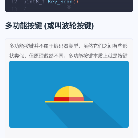
12
uint8_t
Key_Scan
()
46
void
lv_port_indev_init
(
void
)
13
{
47
{
14
if
 (digitalRead(PinC) == LOW)
48
// 初识化触摸屏
多功能按键 (或叫波轮按键)
15
	{
49
	my_touchpad_init();
16
//Serial.Println("[Na
50
// 注册输入设备
17
return
1
;
51
static
lv_indev_drv_t
 indev_d
多功能按键并不属于编码器类型，虽然它们之间有些形
18
	}
52
	lv_indev_drv_init( &indev_drv
状类似，但原理截然不同，多功能按键本质上就是按键
19
	MD_UISwitch::keyResult_t k_r
53
	indev_drv.type = LV_INDEV_TY
20
	MD_UISwitch::keyResult_t k_l
54
	indev_drv.read_cb = my_touch
21
55
	lv_indev_drv_register( &indev
22
if
 (k_l == MD_UISwitch::KEY_P
56
}
23
	{
24
//Serial.Println("[Na
25
return
2
;
26
	}
27
else
if
 (k_r == MD_UISwitch::
28
	{
29
//Serial.Println("[Na