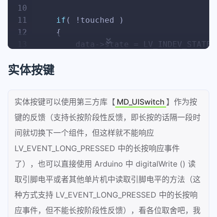
10
11
if
( !touched )
12
    {
13
        data->state = LV_INDEV_STATE_
14
    }
实体按键
15
else
16
    {
17
        data->state = LV_INDEV_STATE_
实体按键可以使用第三方库【
MD_UISwitch
】作为按
18
键的反馈（支持长按阶段性反馈，即长按的话隔一段时
19
/*Set the coordinates*/
20
        data->point.x = touchX;
间就切换下一个组件，但这样就不能响应
21
        data->point.y = touchY;
LV_EVENT_LONG_PRESSED 中的长按响应事件
22
了），也可以直接使用 Arduino 中 digitalWrite () 读
23
//Serial.print( "Data x " );
24
//Serial.println( touchX );
取引脚电平或者其他单片机中读取引脚电平的方法（这
25
//Serial.print( "Data y " );
种方式支持 LV_EVENT_LONG_PRESSED 中的长按响
26
//Serial.println( touchY );
应事件，但不能长按阶段性反馈），看各位取舍吧，我
27
    }