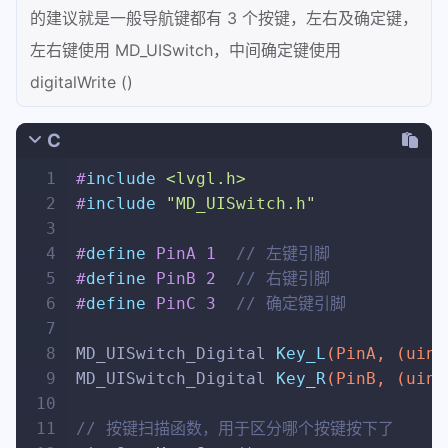
的建议就是一般导航键都有 3 个按键，左右及确定键，
28
}
29
左右键使用 MD_UISwitch，中间确定键使用
30
// 触摸屏初识化函数
digitalWrite ()
31
static
void
my_touchpad_init
()
32
{
C
33
// 以下两种方式的功能都是触摸屏的校准
34
// Calibrate the touch scree
1
#
include
<lvgl.h>
35
	 touch_calibrate();
2
#
include
"MD_UISwitch.h"
36
3
37
/*
4
#
define
 PinA 1	
// 左键引脚
38
	 // Replace above line with 
5
#
define
 PinB 2  
// 右键引脚
39
	 // once calibration is comp
6
#
define
 PinC 3  
// 确定键引脚
40
	 uint16_t calData[5] = { 286
7
41
	 tft.setTouch(calData);
8
MD_UISwitch_Digital 
Key_L
(PinA, (
uint
42
	*/
9
MD_UISwitch_Digital 
Key_R
(PinB, (
uint
43
}
10
44
11
// 按键扫描函数，用于区分哪个按键按下了
45
// 输入设备初识化函数