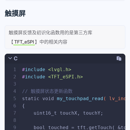
触摸屏
触摸屏反馈及初识化函数用的是第三方库
【
TFT_eSPI
】中的相关内容
C
1
#
include
<lvgl.h>
2
#
include
<TFT_eSPI.h>
3
4
// 触摸屏状态更新函数
5
static
void
my_touchpad_read
( 
lv_inde
6
{
7
uint16_t
 touchX, touchY;
8
9
bool
 touched = tft.getTouch( &tou