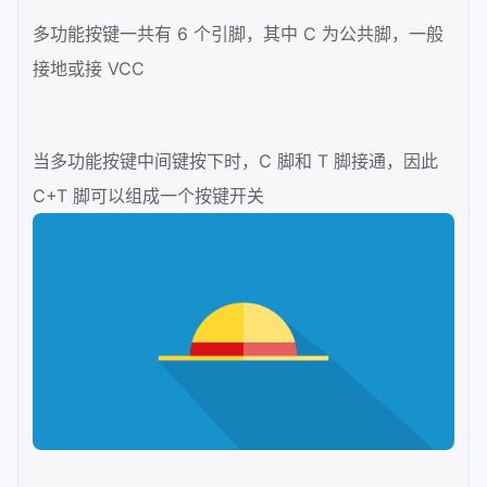
30
return
3
;	
多功能按键一共有 6 个引脚，其中 C 为公共脚，一般
31
	}
32
接地或接 VCC
33
return
0
;
// 没按下返回0
34
}
35
当多功能按键中间键按下时，C 脚和 T 脚接通，因此
36
// 按键状态更新函数
C+T 脚可以组成一个按键开关
37
static
void
my_key_read
( 
lv_indev_drv
38
{
39
static
uint32_t
 last_key = 
0
;
40
uint8_t
 act_enc = Key_Scan();
41
42
if
(act_enc != 
0
) {
43
switch
(act_enc) {
44
case
1
:
45
	            act_enc = LV_KEY_
46
47
break
;