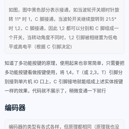
48
case
2
:
如图，图中黑色部分表示接通，如当波轮开关顺时针旋
49
	            act_enc = LV_KEY_
50
	            data->state = LV
转 11° 时 1，C 脚接通，当波轮开关继续旋转到 21.5°
51
	            data->enc_diff++;
时 1,2，C 脚接通，因此 1,2 都可以分别和 C 脚组成一
52
break
;
个开关，当转动角度不同时，1,2 引脚被相继置为低电
53
case
3
:
54
	            act_enc = LV_KEY_
平或高电平（根据 C 引脚决定)
55
	            data->state = LV
56
	            data->enc_diff--;
知道了多功能按键的原理，使用起来也非常简单，只需要把
57
break
;
多功能按键看做按键使用，将 1,4，T（或 2,3，T）引脚分
58
	    }
别接到单片机 IO 口上，C 引脚接地就能组成上述实体按键
59
	    last_key = (
uint32_t
)act_
60
	}
一样的效果，代码就不展示了，稍微变通一下就行
61
	data->key = last_key;
62
}
编码器
63
64
// 按键初识化函数
65
static
void
my_key_init
()
编码器的类型有各式各样，但原理都相同（原理我也没