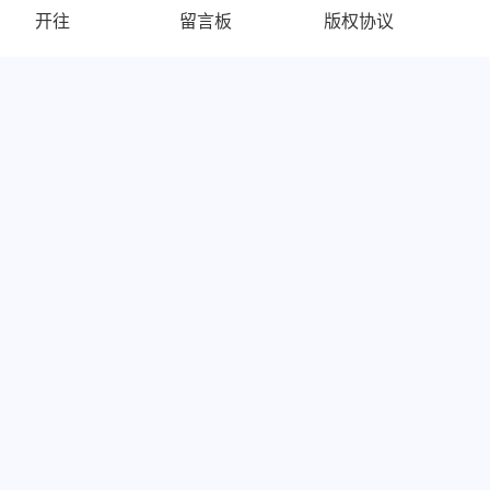
开往
留言板
版权协议
友链
loong
安知鱼
Akilar の糖果屋
更多
恋爱进度条运行了 905 天
12 小时 12 分 41 秒
本站居然运行了 1237 天
23 小时 59 分 41 秒
©2023 - 2026 By
MGodmonkey
出自 你的名字
|