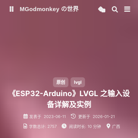
MGodmonkey の世界
博客
ChatGPT
NewChatGPT
AutoGPT
AcademicGPT
Chatpaper
原创
lvgl
Memos
必过通原
《ESP32-Arduino》LVGL 之输入设
备详解及实例
发表于
2023-06-11
更新于
2026-01-21
字数总计:
2757
阅读时长:
10 分钟
广西