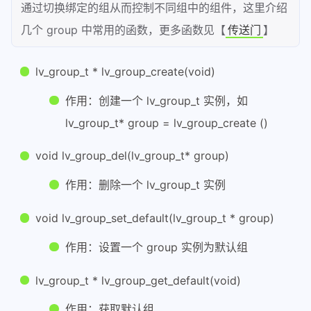
通过切换绑定的组从而控制不同组中的组件，这里介绍
25
		}
26
else
几个 group 中常用的函数，更多函数见【
传送门
】
27
		{
28
//Serial.prin
lv_group_t * lv_group_create(void)
29
return
3
;
30
		}
作用：创建一个 lv_group_t 实例，如
31
	}
lv_group_t* group = lv_group_create ()
32
return
0
;
// 没按下返回0
33
}
void lv_group_del(lv_group_t* group)
34
作用：删除一个 lv_group_t 实例
35
// 编码器状态更新函数
36
static
void
my_encoder_read
( 
lv_indev
void lv_group_set_default(lv_group_t * group)
37
{
38
static
uint32_t
 last_key = 
0
;
作用：设置一个 group 实例为默认组
39
uint8_t
 act_enc = Encoder_Sca
40
lv_group_t * lv_group_get_default(void)
41
if
(act_enc != 
0
) {
42
switch
(act_enc) {
作用：获取默认组