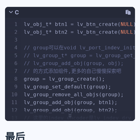
79
	indev_drv.read_cb = my_encode
C
80
	lv_indev_drv_register( &indev
81
}
1
lv_obj_t
* btn1 = lv_btn_create(
NULL
);
2
lv_obj_t
* btn2 = lv_btn_create(
NULL
);
3
4
// group可以在void lv_port_indev_
5
// lv_group_t* group = lv_group_get_d
6
// lv_group_add_obj(group, obj);
7
// 的方式添加组件,更多的自己慢慢探索吧
8
group = lv_group_create();
9
lv_group_set_default(group);
10
lv_group_remove_all_objs(group);
11
lv_group_add_obj(group, btn1);
12
lv_group_add_obj(group, btn2);
13
// 这里的indev_encoder是lv_indev_drv_r
14
// 案例中均没有使用到这个值
15
lv_indev_set_group(indev_encoder, gro
最后