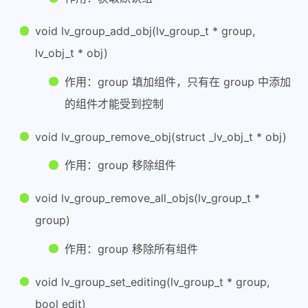
43
case
1
:
44
	            act_enc = LV_KEY_
void lv_group_add_obj(lv_group_t * group,
45
lv_obj_t * obj)
46
break
;
作用：group 填加组件，只有在 group 中添加
47
case
2
:
48
	            act_enc = LV_KEY_
的组件才能受到控制
49
	            data->state = LV
50
	            data->enc_diff++;
void lv_group_remove_obj(struct _lv_obj_t * obj)
51
break
;
作用：group 移除组件
52
case
3
:
53
	            act_enc = LV_KEY_
void lv_group_remove_all_objs(lv_group_t *
54
	            data->state = LV
55
	            data->enc_diff--;
group)
56
break
;
作用：group 移除所有组件
57
	    }
58
	    last_key = (
uint32_t
)act_
void lv_group_set_editing(lv_group_t * group,
59
	}
bool edit)
60
	data->key = last_key;