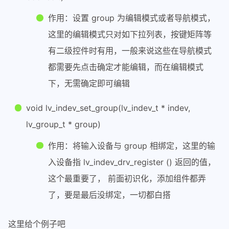
61
}
作用：设置 group 为编辑模式或者导航模式，
62
这里的编辑模式只对如下拉列表，按键矩阵等
63
// 按键初识化函数
64
static
void
my_encoder_init
()
有二级控件时有用，一般来说这些在导航模式
65
{
都需要先点击确定才能编辑，而在编辑模式
66
	R.begin();
下，无需确定即可编辑
67
	pinMode(PinC, INPUT_PULLUP);
68
}
void lv_indev_set_group(lv_indev_t * indev,
69
lv_group_t * group)
70
// 输入设备初识化函数
71
void
lv_port_indev_init
(
void
)
作用：将输入设备与 group 相绑定，这里的输
72
{
入设备指 lv_indev_drv_register () 返回的值，
73
// 初识化编码器
74
	my_encoder_init();
这个最重要了， 前面初识化，添加组件都弄
75
// 注册输入设备
了，要是最后没绑定，一切都白搭
76
static
lv_indev_drv_t
 indev_d
77
	lv_indev_drv_init( &indev_drv
这里给个例子吧
78
	indev_drv.type = LV_INDEV_TY