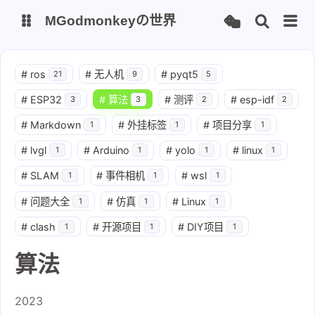
MGodmonkeyの世界
博客
#
ros
#
无人机
#
pyqt5
21
9
5
#
ESP32
#
算法
#
测评
#
esp-idf
3
3
2
2
ChatGPT
NewChatGPT
#
Markdown
#
外挂标签
#
项目分享
1
1
1
AutoGPT
AcademicGPT
#
lvgl
#
Arduino
#
yolo
#
linux
1
1
1
1
Chatpaper
#
SLAM
#
事件相机
#
wsl
1
1
1
#
问题大全
#
仿真
#
Linux
1
1
1
Memos
必过通原
#
clash
#
开源项目
#
DIY项目
1
1
1
算法
2023