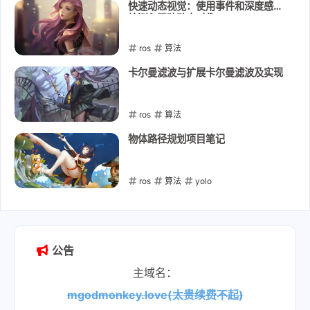
快速动态视觉：使用事件和深度感应
检测和跟踪动态对像
ros
算法
2023-09-11
卡尔曼滤波与扩展卡尔曼滤波及实现
ros
算法
2023-07-07
物体路径规划项目笔记
ros
算法
yolo
2023-06-28
公告
主域名：
mgodmonkey.love(太贵续费不起)