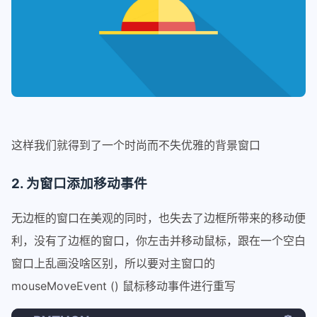
19
        painter_path.setFillRule(Qt.W
20
21
        painter = QPainter(self)
22
        painter.setRenderHint(QPainte
23
        painter.fillPath(painter_path
24
for
 i 
in
range
(
10
):
25
            i_path = QPainterPath()
26
            i_path.setFillRule(Qt.Win
这样我们就得到了一个时尚而不失优雅的背景窗口
27
            ref = QRectF(
10
 - i, 
10
 -
28
            i_path.addRoundedRect(ref
2. 为窗口添加移动事件
29
            self.fill_color.setAlpha(
30
            painter.setPen(self.fill_
无边框的窗口在美观的同时，也失去了边框所带来的移动便
31
            painter.drawPath(i_path)
利，没有了边框的窗口，你左击并移动鼠标，跟在一个空白
32
窗口上乱画没啥区别，所以要对主窗口的
33
# 圆角
34
        self.painter_rect = QPainter(
mouseMoveEvent () 鼠标移动事件进行重写
35
        self.painter_rect.setRenderHi