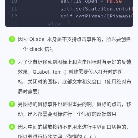
10
            self.is_open = 
False
11
            self.setScaledContents(
Tr
12
            self.setPixmap(QPixmap(QI
13
else
:
14
            self.is_open = 
True
因为 QLabel 本身是不支持点击事件的，所以要创建
15
            self.setScaledContents(
Tr
16
            self.setPixmap(QPixmap(QI
一个 clieck 信号
17
if
 index != 
3
:
为了让鼠标移动到图标上和点击图标时有更好的反馈
18
if
 index > 
3
:
19
                _plus = 
26
效果，QLabel_Item () 创建需要传入打开时的图
20
else
:
标，关闭时的图标，底部文本和父窗口（使用绝对布
21
                _plus = 
0
局时需要）
22
            self.setGeometry(
36
*index
23
            self.bottom_text = QLabel
另图标的鼠标事件也是很重要的啊，鼠标的点击，移
24
            self.bottom_text.setFont(
动，出入都需要图标进行一个很好的反馈效果
25
            self.bottom_text.setAlign
26
            self.bottom_text.setGeome
因为中间的播放按钮不是用来进行主界面口切换的，
27
else
:
所以要进行特殊关照（你懂的 <-.<-）