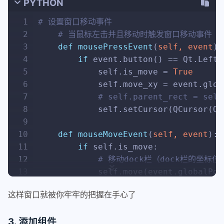
36
        self.painter_rect.setBrush(se
PYTHON
37
        self.painter_rect.setPen(Qt.t
1
# 设置窗口移动事件
38
2
# 当鼠标左击并且移动时触发窗口移动事件
39
        self._rect = self.rect()
3
def
mousePressEvent
(
self, event
):
40
        self._rect.setLeft(
15
)
4
if
 event.button() == Qt.LeftB
41
        self._rect.setTop(
15
)
5
            self.is_move = 
True
42
        self._rect.setWidth(self._rec
6
            self.move_xy = event.glob
43
        self._rect.setHeight(self._re
7
# self.parent_rect = self
44
        self.painter_rect.begin(self)
8
            self.setCursor(QCursor(Qt
45
        self.painter_rect.drawRounded
9
46
        self.painter_rect.end()
10
def
mouseMoveEvent
(
self, event
):
11
if
 self.is_move:
12
# 移动dock栏（dock栏的坐标
13
            self.move(event.globalPos
14
这样窗口就被你牢牢的把握在手心了
15
def
mouseReleaseEvent
(
self, event
16
        self.is_move = 
False
3. 添加组件
17
        self.setCursor(QCursor(Qt.Arr