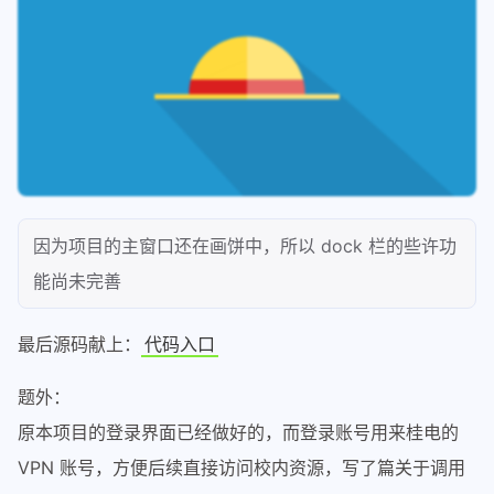
23
# jlz_bg_color.triggered.connect(
64
                self.cliecked.emit()
24
# sll_bg_color.triggered.connect(
65
elif
 self.is_clieck:
25
    set_bg_color.triggered.connect(
la
66
                self.is_open = 
False
26
67
                self.cliecked.emit()
27
    set_gh_color = QAction(
'光圈色'
)
28
    right_menu.addAction(set_gh_color
29
# right_menu.addMenu(set_gh_color
30
# tkl_gh_color = QAction('天空蓝')
31
# lyh_gh_color = QAction('烈焰红')
因为项目的主窗口还在画饼中，所以 dock 栏的些许功
32
# mmh_gh_color = QAction('柠檬黄')
能尚未完善
33
# sll_gh_color = QAction('深林绿')
34
# jlz_gh_color = QAction('基佬紫')
35
# other_gh_color = QAction('自定
最后源码献上：
代码入口
36
# set_gh_color.addAction(tkl_gh_c
37
# set_gh_color.addAction(lyh_gh_c
题外：
38
# set_gh_color.addAction(mmh_gh_c
原本项目的登录界面已经做好的，而登录账号用来桂电的
39
# set_gh_color.addAction(sll_gh_c
VPN 账号，方便后续直接访问校内资源，写了篇关于调用
40
# set_gh_color.addAction(jlz_gh_c