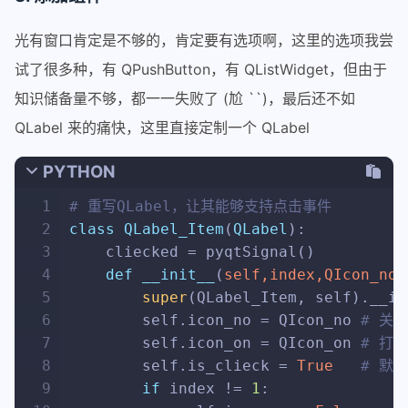
光有窗口肯定是不够的，肯定要有选项啊，这里的选项我尝
试了很多种，有 QPushButton，有 QListWidget，但由于
知识储备量不够，都一一失败了 (尬 ``)，最后还不如
QLabel 来的痛快，这里直接定制一个 QLabel
PYTHON
1
# 重写QLabel，让其能够支持点击事件
2
class
QLabel_Item
(
QLabel
):
3
    cliecked = pyqtSignal()
4
def
__init__
(
self,index,QIcon_no,
5
super
(QLabel_Item, self).__in
6
        self.icon_no = QIcon_no 
# 关
7
        self.icon_on = QIcon_on 
# 打
8
        self.is_clieck = 
True
# 默
9
if
 index != 
1
: