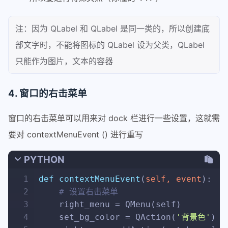
28
            self.setScaledContents(
Tr
29
            self.setPixmap(QPixmap(QI
30
            self.setGeometry(
200
, 
20
,
注：因为 QLabel 和 QLabel 是同一类的，所以创建底
31
            self.setObjectName(
'play'
部文字时，不能将图标的 QLabel 设为父类，QLabel
32
            self.setToolTip(
'点击播放'
只能作为图片，文本的容器
33
34
def
set_no
(
self
):   
# 设置关闭状态
35
        self.setPixmap(QPixmap(self.i
4. 窗口的右击菜单
36
# self.setStyleSheet('backgro
37
        self.bottom_text.setStyleShee
窗口的右击菜单可以用来对 dock 栏进行一些设置，这就需
38
要对 contextMenuEvent () 进行重写
39
def
set_on
(
self
):   
# 设置打开状态
40
        self.setPixmap(QPixmap(self.i
PYTHON
41
# self.setStyleSheet(f'backgr
1
def
contextMenuEvent
(
self, event
):  
42
        self.bottom_text.setStyleShee
2
# 设置右击菜单
43
3
    right_menu = QMenu(self)
44
# 正常情况下鼠标单击为触发事件，点击并移
4
    set_bg_color = QAction(
'背景色'
)
45