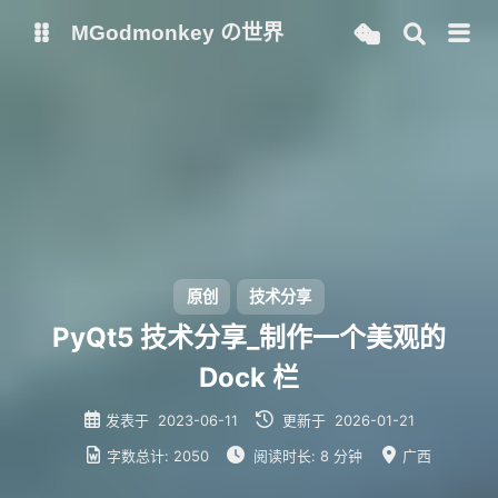
MGodmonkey の世界
博客
ChatGPT
NewChatGPT
AutoGPT
AcademicGPT
Chatpaper
原创
技术分享
Memos
必过通原
PyQt5 技术分享_制作一个美观的
Dock 栏
发表于
2023-06-11
更新于
2026-01-21
字数总计:
2050
阅读时长:
8 分钟
广西