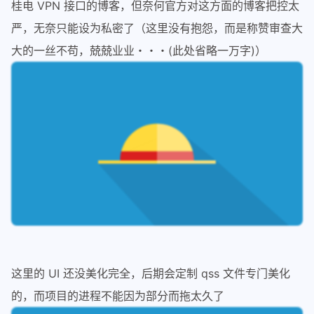
41
# set_gh_color.addSeparator() 
桂电 VPN 接口的博客，但奈何官方对这方面的博客把控太
42
# set_gh_color.addAction(other_gh
严，无奈只能设为私密了（这里没有抱怨，而是称赞审查大
43
#
大的一丝不苟，兢兢业业・・・(此处省略一万字)）
44
# tkl_gh_color.triggered.connect(
45
# lyh_gh_color.triggered.connect(
46
# mmh_gh_color.triggered.connect(
47
# jlz_gh_color.triggered.coonnect
48
# sll_gh_color.triggered.connect(
49
    set_gh_color.triggered.connect(
la
50
#
51
52
    exit_menu = QAction(
'退 出'
,right_
53
    exit_menu.triggered.connect(right
54
    auto_hide = QAction(
'自动隐藏'
)
55
    right_menu.addAction(auto_hide)
56
    right_menu.addSeparator()   
# 添
这里的 UI 还没美化完全，后期会定制 qss 文件专门美化
57
    right_menu.addAction(exit_menu)
的，而项目的进程不能因为部分而拖太久了
58
if
not