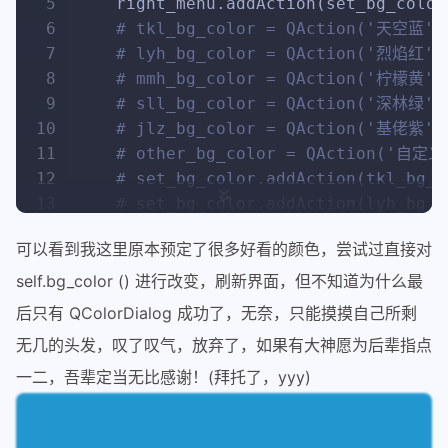
5
    right_menu.addAction(set_bg_color
46
def
mousePressEvent
(
self, event
):
6
# tkl_bg_color = QAction('天空蓝')
47
if
 event.button() == Qt.LeftB
7
# lyh_bg_color = QAction('烈焰红')
48
            self.is_clieck = 
True
8
# mmh_bg_color = QAction('柠檬黄')
49
            self.move_xy = event.glob
9
# sll_bg_color = QAction('深林绿')
50
            self.parent_rect = self.p
10
# jlz_bg_color = QAction('基佬紫')
51
11
# other_bg_color = QAction('自定
52
def
mouseMoveEvent
(
self, event
):
12
# set_bg_color.addAction(tkl_bg_c
53
        self.is_clieck = 
False
13
# set_bg_color.addAction(lyh_bg_c
54
# 移动dock栏（dock栏的坐标位置
14
# set_bg_color.addAction(mmh_bg_c
55
        self.parent().move(self.paren
可以看到我这里原本预定了很多好看的颜色，尝试过直接对
15
# set_bg_color.addAction(sll_bg_c
56
        self.setCursor(QCursor(Qt.Ope
16
# set_bg_color.addAction(jlz_bg_c
self.bg_color () 进行改变，刷新界面，但不知道为什么最
57
        self.moved = 
True
17
# set_bg_color.addSeparator() 
58
后只有 QColorDialog 成功了，无奈，只能摸摸自己所剩
18
# set_bg_color.addAction(set_bg_c
59
def
mouseReleaseEvent
(
self, event
无几的头发，叹了叹气，放弃了，如果有大神愿为后辈指点
19
60
if
 event.button() == Qt.LeftB
一二，吾辈定当无比感谢！(拜托了，yyy)
20
# tkl_bg_color.triggered.connect(
61
            self.setCursor(QCursor(Qt
21
# lyh_bg_color.triggered.connect(
62
if
 self.is_clieck 
and
not
22
# mmh_bg_color.triggered.connect(
63
                self.is_open = 
True