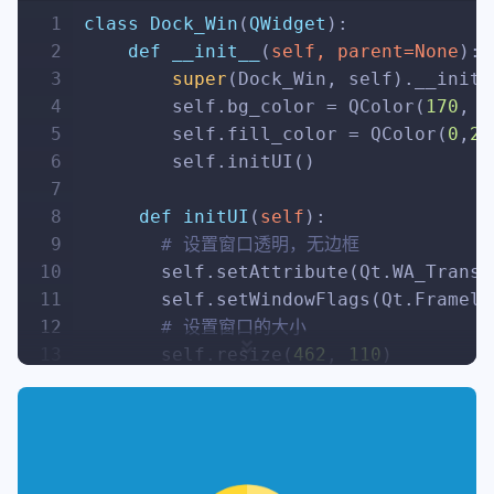
1
class
Dock_Win
(
QWidget
):
2
def
__init__
(
self, parent=
None
):
3
super
(Dock_Win, self).__init_
4
        self.bg_color = QColor(
170
, 
2
5
        self.fill_color = QColor(
0
,
25
6
        self.initUI()
7
8
def
initUI
(
self
):
9
# 设置窗口透明，无边框
10
       self.setAttribute(Qt.WA_Transl
11
       self.setWindowFlags(Qt.Framele
12
# 设置窗口的大小
13
       self.resize(
462
, 
110
)
14
15
# 设置窗口圆角+边框阴影
16
def
paintEvent
(
self, event
):
17
# 设置阴影
18
        painter_path = QPainterPath()