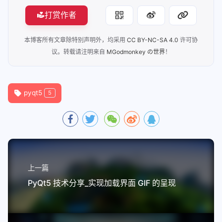
打赏作者
本博客所有文章除特别声明外，均采用
CC BY-NC-SA 4.0
许可协
议。转载请注明来自
MGodmonkey の世界
！
pyqt5
5
上一篇
PyQt5 技术分享_实现加载界面 GIF 的呈现