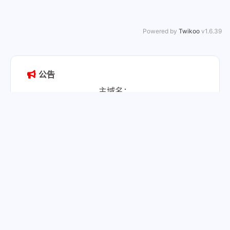
Powered by
Twikoo
v1.6.39
公告
主域名：
mgodmonkey.love (太贵续费不起)
mgodmonkey.cn
备用域名：
mgodmonkey.github.io
mgodmonkey.zeabur.app
📬：
mgod_monkey@qq.com