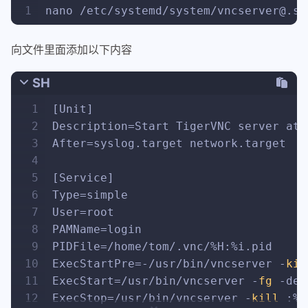
1
nano /etc/systemd/system/vncserver@.se
向文件里面添加以下内容
SH
1
[Unit]
2
Description=Start TigerVNC server at 
3
After=syslog.target network.target
4
5
[Service]
6
Type=simple
7
User=root
8
PAMName=login
9
PIDFile=/home/tom/.vnc/%H:%i.pid
10
ExecStartPre=-/usr/bin/vncserver -
kil
11
ExecStart=/usr/bin/vncserver -
fg
 -dep
12
ExecStop=/usr/bin/vncserver -
kill
 :%i