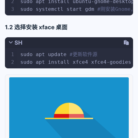
2
sudo apt install ubuntu-gnome-desktop 
3
sudo systemctl start gdm 
#刚安装Gnome
1.2 选择安装 xface 桌面
SH
1
sudo apt update 
#更新软件源
2
sudo apt install xfce4 xfce4-goodies 
#