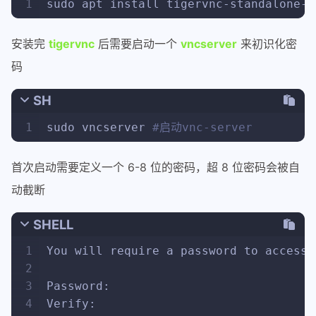
1
sudo apt install tigervnc-standalone-s
安装完
tigervnc
后需要启动一个
vncserver
来初识化密
码
SH
1
sudo vncserver 
#启动vnc-server
首次启动需要定义一个 6-8 位的密码，超 8 位密码会被自
动截断
SHELL
1
You will require a password to access 
2
3
Password:
4
Verify: