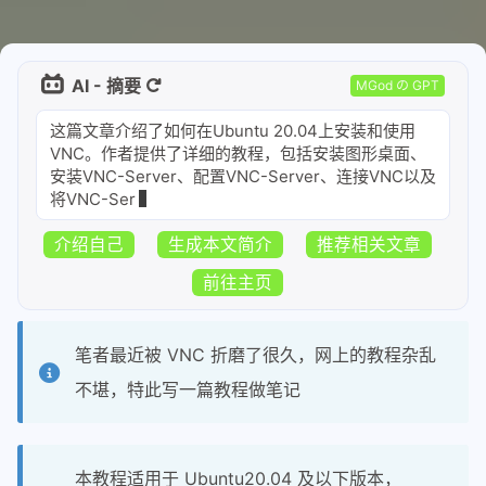
AI - 摘要
MGod の GPT
这篇文章介绍了如何在Ubuntu 20.04上安装和使用
VNC。作者提供了详细的教程，包括安装图形桌面、
安装VNC-Server、配置VNC-Server、连接VNC以及
将VNC-Server设置为系统服务的步骤。文章还提
介绍自己
生成本文简介
推荐相关文章
前往主页
笔者最近被 VNC 折磨了很久，网上的教程杂乱
不堪，特此写一篇教程做笔记
本教程适用于 Ubuntu20.04 及以下版本，