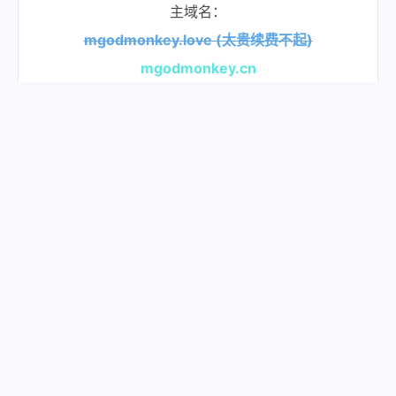
主域名：
1920x1080 -depth 24 -localhost n
mgodmonkey.love (太贵续费不起)
o出错么？~/.vnc/xstartup和/etc/vn
mgodmonkey.cn
c/xstartup是两个不同的文件路径，不
知道你是不是弄错这里了
备用域名：
mgodmonkey.github.io
广西
mgodmonkey.zeabur.app
Android Upside Down Cake
📬：
mgod_monkey@qq.com
Chrome 100.0.4896.58
6
2024-04-12
回复
@MGodmonkey
:
谢谢您的答复~
对的，是这里出错的。我注意到了这两
服务
导航
协议
个文件夹的内容是不同的了，而且按照
您的教程加在了那两个路径下了，但仍
51la 统计
即刻短文
隐私协议