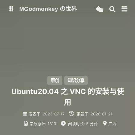
MGodmonkey の世界
博客
ChatGPT
NewChatGPT
AutoGPT
AcademicGPT
Chatpaper
原创
知识分享
Memos
必过通原
Ubuntu20.04 之 VNC 的安装与使
用
发表于
2023-07-17
更新于
2026-01-21
字数总计:
1313
阅读时长:
5 分钟
广西