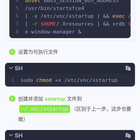
4
unset
 DBUS_SESSION_BUS_ADDRESS
5
/usr/bin/startxfce4
6
[ -x /etc/vnc/xstartup ] && 
exec
 /et
7
[ -r 
$HOME
/.Xresources ] && xrdb 
$HO
8
x-window-manager &
设置为可执行文件
SH
1
sudo 
chmod
 +x /etc/vnc/xstartup
创建并添加
xstartup
文件到
（区别于上一步，这步也要
~/.vnc/xstartup
做）
SH