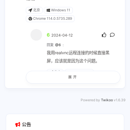
北京
Windows 11
Chrome 114.0.5735.289
6
2024-04-12
回复
@6
:
我用realvnc远程连接的时候直接黑
屏，应该就是因为这个问题。
北京
Windows 11
展开
Chrome 114.0.5735.289
Powered by
Twikoo
v1.6.39
MGodmonkey
房主
2024-
04-12
回复
@6
:
公告
是执行sudo vncserver :1 -geometry