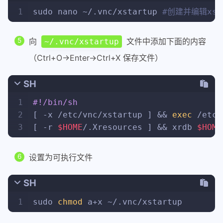
1
sudo nano ~/.vnc/xstartup 
#创建并编辑xst
向
文件中添加下面的内容
~/.vnc/xstartup
（Ctrl+O->Enter->Ctrl+X 保存文件）
SH
1
#!/bin/sh
2
[ -x /etc/vnc/xstartup ] && 
exec
 /etc/
3
[ -r 
$HOME
/.Xresources ] && xrdb 
$HOME
设置为可执行文件
SH
1
sudo 
chmod
 a+x ~/.vnc/xstartup