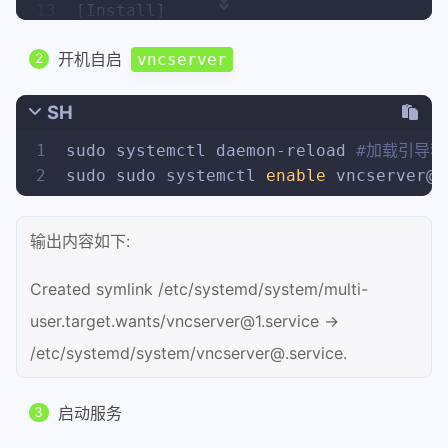
13
[Install]
14
WantedBy=multi-user.target
开机自启
vncserver
SH
1
sudo systemctl daemon-reload 
#加载引导程
2
sudo sudo systemctl 
enable
 vncserver@1
输出内容如下:
Created symlink /etc/systemd/system/multi-
user.target.wants/vncserver@1.service →
/etc/systemd/system/vncserver@.service.
启动服务