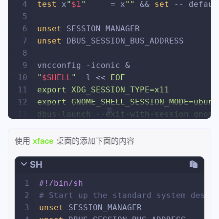
4
test
 x
"
$1
"
     = x
""
 && 
set
 -- defaul
5
6
unset
 SESSION_MANAGER
7
unset
 DBUS_SESSION_BUS_ADDRESS
8
9
vncconfig -iconic &
10
"
$SHELL
"
 -l << 
EOF
11
export XDG_SESSION_TYPE=x11
12
export GNOME_SHELL_SESSION_MODE=ubunt
13
dbus-launch --exit-with-session gnome
14
EOF
15
vncserver -
kill
$DISPLAY
使用
xface
桌面的添加下面的内容
SH
1
#!/bin/sh
2
# Start up the standard system deskt
3
unset
 SESSION_MANAGER